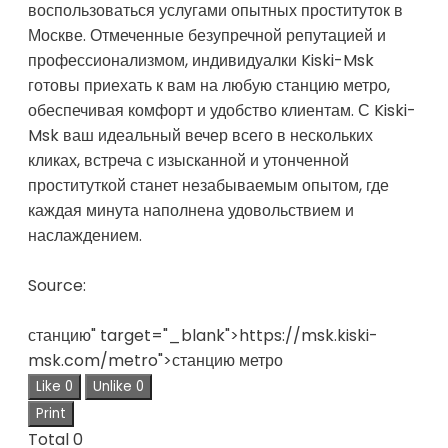
воспользоваться услугами опытных проституток в
Москве. Отмеченные безупречной репутацией и
профессионализмом, индивидуалки Kiski-Msk
готовы приехать к вам на любую станцию метро,
обеспечивая комфорт и удобство клиентам. С Kiski-
Msk ваш идеальный вечер всего в нескольких
кликах, встреча с изысканной и утонченной
проституткой станет незабываемым опытом, где
каждая минута наполнена удовольствием и
наслаждением.
Source:
станцию" target="_blank">https://msk.kiski-
msk.com/metro">станцию метро
Like
0
Unlike
0
Print
Total
0