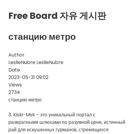
Free Board 자유 게시판
станцию метро
Author
LeslieNubre LeslieNubre
Date
2023-05-31 09:02
Views
2734
станцию метро
3. Kiski-Msk - это уникальный портал с
развратными шлюхами по разумной цене, истинный
рай для искушенных гурманов, стремящихся