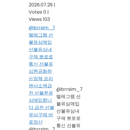
2026.07.29
|
Votes 0
|
Views 103
@brrsim_7
텔레그램 선
불유심매입
선불유심내
구제 뽀로로
통신 선불유
심현금화하
는업체 프리
랜서소액급
@brrsim_7
전 선불폰유
텔레그램 선
심매입합니
불유심매입
다 급전 선불
선불유심내
유심구매 바
구제 뽀로로
로정산
통신 선불유
@brrsim_7