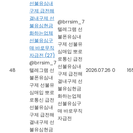
선불유심내
구제 급전해
결내구제 선
@brrsim_7
불유심현금
텔레그램 선
화하는업체
불폰유심내
선불유심구
구제 선불유
매 바로무직
심매입 뽀로
자급전
(27)
로통신 급전
@brrsim_7
선불유심내
48
텔레그램 선
2026.07.26
0
16
구제 급전해
불폰유심내
결내구제 선
구제 선불유
불유심현금
심매입 뽀로
화하는업체
로통신 급전
선불유심구
선불유심내
매 바로무직
구제 급전해
자급전
결내구제 선
불유심현금