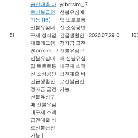
급전대출 바
@brrsim_7
로신불급전
선불유심매
가능
(16)
입 뽀로로통
선불유심내
신 소상공인
51
구제 정식업
긴급생활안
2026.07.29
0
10
체텔레그램
정자금 급전
@brrsim_7
선불유심구
선불유심매
매 선불유심
입 뽀로로통
내구제 소액
신 소상공인
급전대출 바
긴급생활안
로신불급전
정자금 급전
가능
선불유심구
매 선불유심
내구제 소액
급전대출 바
로신불급전
가능
|