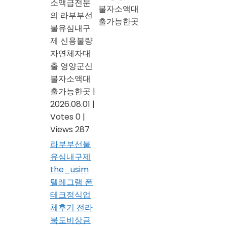
소액급전문
불자소액대
의 라부부선
출가능한곳
불유심내구
제 신용불량
자연체자대
출 영양군신
불자소액대
출가능한곳
|
2026.08.01
|
Votes 0
|
Views 287
라부부선불
유심내구제
the_usim
텔레그램 폰
테크정식업
체후기 전라
북도비상금