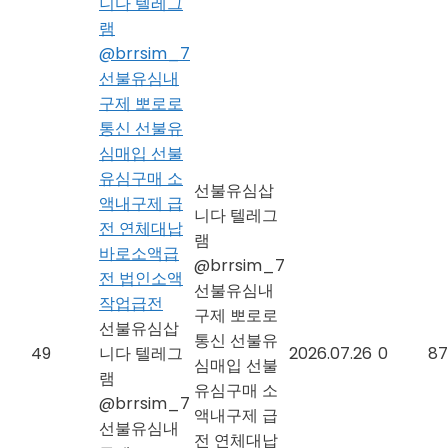
니다 텔레그
램
@brrsim_7
선불유심내
구제 뽀로로
통신 선불유
심매입 선불
유심구매 소
선불유심삽
액내구제 급
니다 텔레그
전 연체대납
램
바로소액급
@brrsim_7
전 법인소액
선불유심내
작업급전
구제 뽀로로
선불유심삽
통신 선불유
49
니다 텔레그
2026.07.26
0
87
심매입 선불
램
유심구매 소
@brrsim_7
액내구제 급
선불유심내
전 연체대납