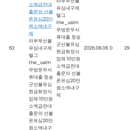
라부부선불
소액급전대
유심내구제
출문의 선불
탤그
폰유심20만
the_usim
원소액내구
무방문무서
제
류대출 청송
라부부선불
군선불유심
62
유심내구제
2026.08.06
0
29
현금화정식
탤그
업체 10만원
the_usim
소액급전대
무방문무서
출문의 선불
류대출 청송
폰유심20만
군선불유심
원소액내구
현금화정식
제
업체 10만원
소액급전대
출문의 선불
폰유심20만
원소액내구