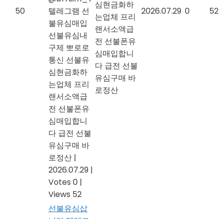
심현금화하
50
텔레그램 선
2026.07.29
0
52
는업체 프리
불유심매입
랜서소액급
선불유심내
전 선불폰유
구제 뽀로로
심매입합니
통신 선불유
다 급전 선불
심현금화하
유심구매 바
는업체 프리
로정산
랜서소액급
전 선불폰유
심매입합니
다 급전 선불
유심구매 바
로정산
|
2026.07.29
|
Votes 0
|
Views 52
선불유심삽