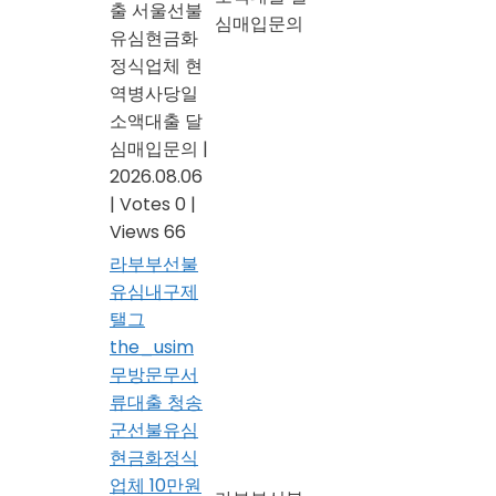
출 서울선불
심매입문의
유심현금화
정식업체 현
역병사당일
소액대출 달
심매입문의
|
2026.08.06
|
Votes 0
|
Views 66
라부부선불
유심내구제
탤그
the_usim
무방문무서
류대출 청송
군선불유심
현금화정식
업체 10만원