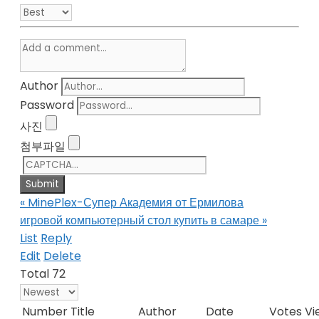
Author
Password
사진
첨부파일
«
MinePlex-Супер Академия от Ермилова
игровой компьютерный стол купить в самаре
»
List
Reply
Edit
Delete
Total 72
Number
Title
Author
Date
Votes
Vi