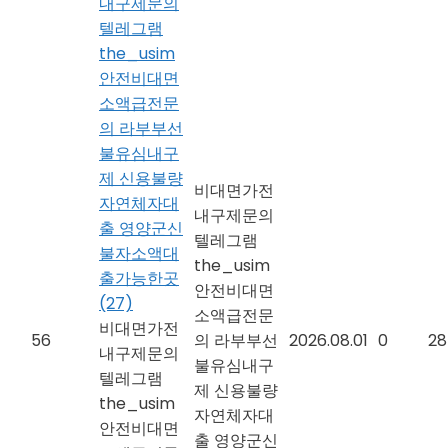
내구제문의
텔레그램
the_usim
안전비대면
소액급전문
의 라부부선
불유심내구
제 신용불량
비대면가전
자연체자대
내구제문의
출 영양군신
텔레그램
불자소액대
the_usim
출가능한곳
안전비대면
(27)
소액급전문
비대면가전
56
의 라부부선
2026.08.01
0
28
내구제문의
불유심내구
텔레그램
제 신용불량
the_usim
자연체자대
안전비대면
출 영양군신